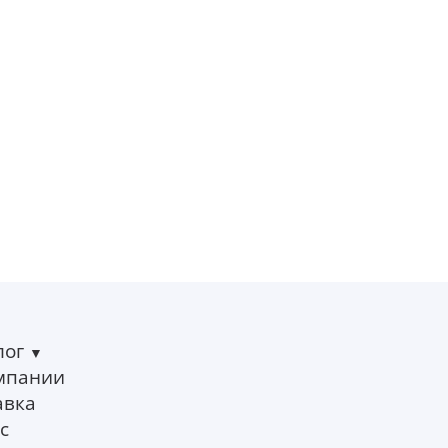
лог
мпании
авка
с