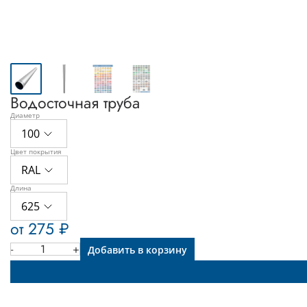
Водосточная труба
Диаметр
100
Цвет покрытия
100
RAL
120
Длина
RAL
625
140
Цинк
от 275 ₽
625
-
1
+
Добавить в корзину
Добавить в корзину
1000
1250
2000