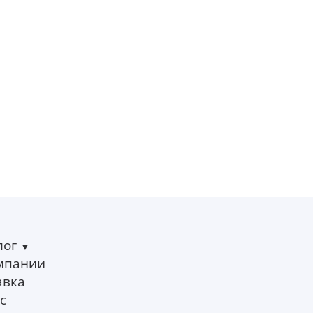
лог
мпании
авка
с